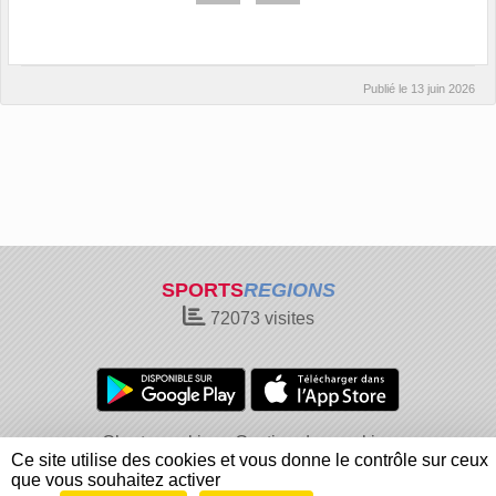
Publié le
13 juin 2026
SPORTS
REGIONS
72073
visites
Charte cookies
Gestion des cookies
Ce site utilise des cookies et vous donne le contrôle sur ceux
Informations légales
Signaler un contenu inapproprié
que vous souhaitez activer