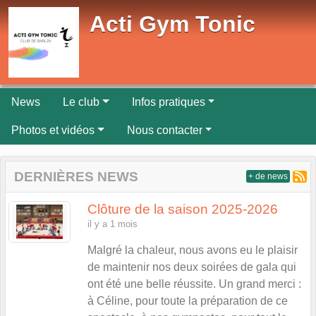
Panneau de gestion des cookies
Acti Gym Tonic
News
Le club
Infos pratiques
Photos et vidéos
Nous contacter
DERNIÈRES NEWS
+ de news
Clôture de la saison 2025-2026
il y a 1 mois
Malgré la chaleur, nous avons eu le plaisir
de maintenir nos deux soirées de gala qui
ont été une belle réussite. Un grand merci :
à Céline, pour toute la préparation de ce