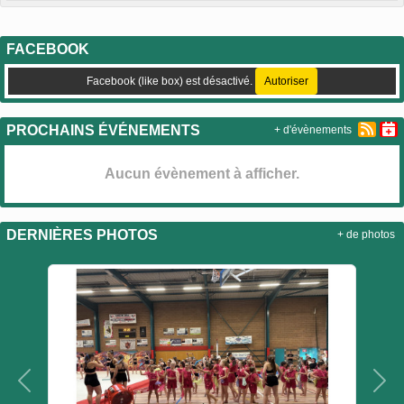
FACEBOOK
Facebook (like box) est désactivé.
Autoriser
PROCHAINS ÉVÉNEMENTS
+ d'évènements
Aucun évènement à afficher.
DERNIÈRES PHOTOS
+ de photos
Précedent
Sui